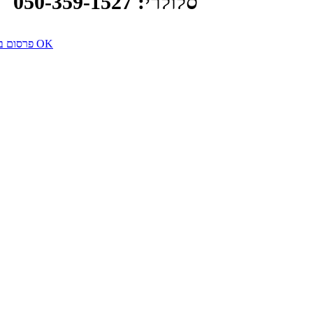
סלולרי: 050-359-1527
פרסום באינטרנט משרד פרסום OK