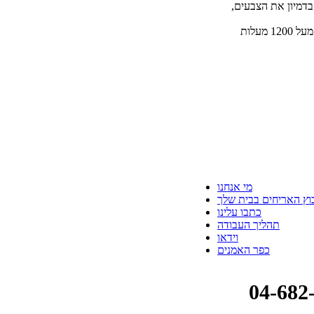
בדמיון את הצבעים,
את האריחים אני שורפת בין 1060 ל1280 מעלות צלסיוס. אריחים שנשרפו מעל 1200 מעלות
מי אנחנו
וץ האריחים בבית שלך
כתבו עלינו
תהליך העבודה
וידאו
כפר האמנים
טלפון: 04-682-0748